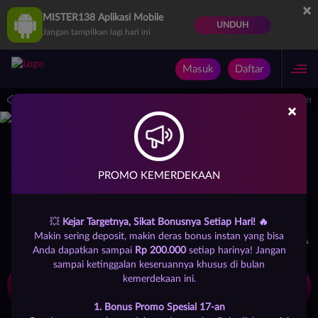
×
MISTER138 Aplikasi Mobile
UNDUH
Jangan tampilkan lagi hari ini
Masuk
Daftar
dari 15.00.00 sampai 30-Sep-2026 15.00.00. Selama waktu ini, PP Virtual Sports pe
×
PROMO KEMERDEKAAN
💥
Kejar Targetnya, Sikat Bonusnya Setiap Hari! 🔥
Makin sering deposit, makin deras bonus instan yang bisa
JACKPOT
PLAY
Anda dapatkan sampai
Rp 200.000
setiap harinya! Jangan
sampai ketinggalan keseruannya khusus di bulan
IDR
12,664,953,851
kemerdekaan ini.
1. Bonus Promo Spesial 17-an