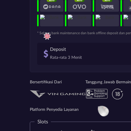
* Selama bank maintenance dan bank offline deposit dan pen
Deposit
Rata-rata 3 Menit
Bersertifikasi Dari
Tanggung Jawab Bermain
Platform Penyedia Layanan
Slots