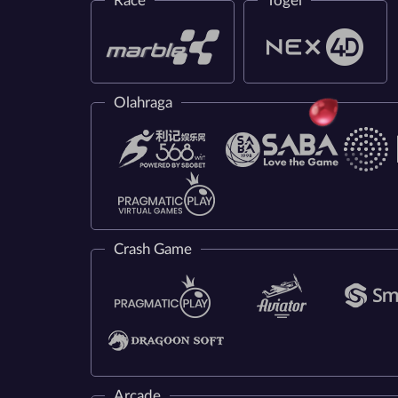
Race
Togel
Olahraga
Crash Game
Arcade