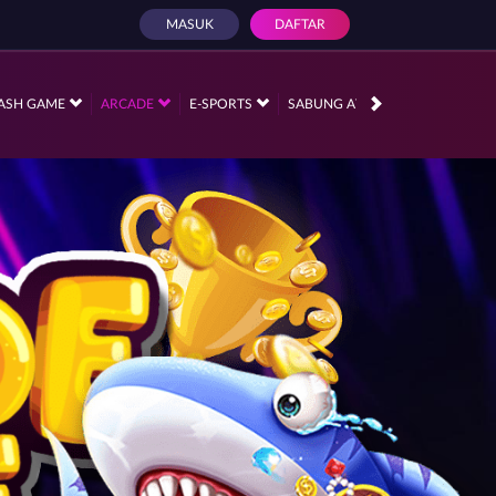
MASUK
DAFTAR
PROMOSI
ASH GAME
ARCADE
E-SPORTS
SABUNG AYAM