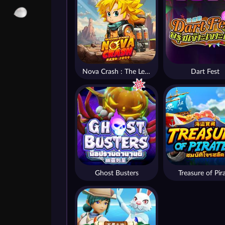
Nova Crash : The Legends of Power
Dart Fest
Ghost Busters
Treasure of Pir