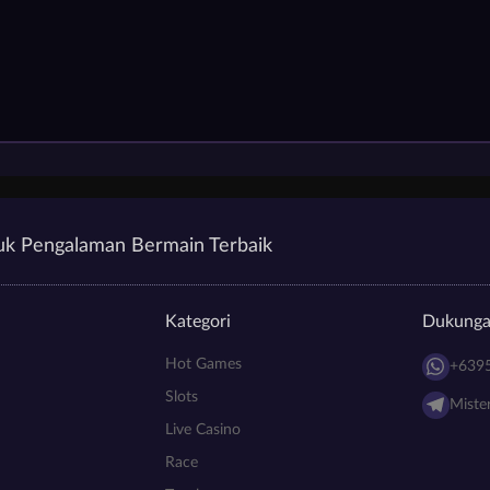
tuk Pengalaman Bermain Terbaik
m
Kategori
Dukung
Hot Games
+639
Slots
Mister
Live Casino
Race