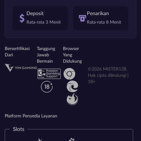
Deposit
Penarikan
Rata-rata 3 Menit
Rata-rata 8 Menit
Bersertifikasi
Tanggung
Browser
Dari
Jawab
Yang
Bermain
Didukung
©2026 MISTER138.
Hak cipta dilindungi |
18+
Platform Penyedia Layanan
Slots