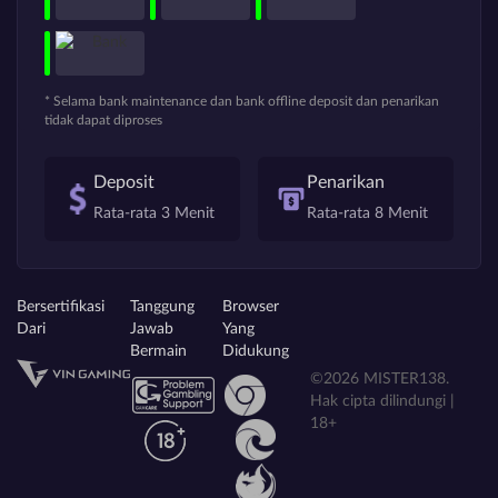
* Selama bank maintenance dan bank offline deposit dan penarikan
tidak dapat diproses
Deposit
Penarikan
Rata-rata 3 Menit
Rata-rata 8 Menit
Bersertifikasi
Tanggung
Browser
Dari
Jawab
Yang
Bermain
Didukung
©2026 MISTER138.
Hak cipta dilindungi |
18+