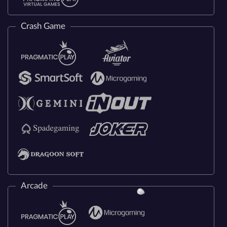
Crash Game
Arcade