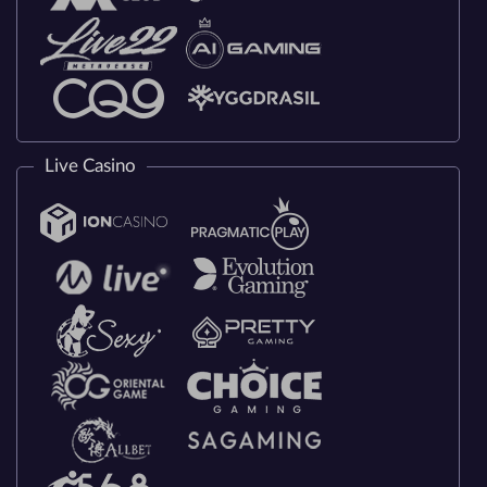
Live Casino