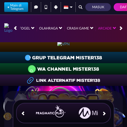
Main di
MASUK
DAF
Telegram
RACE
TOGEL
OLAHRAGA
CRASH GAME
ARCADE
E-