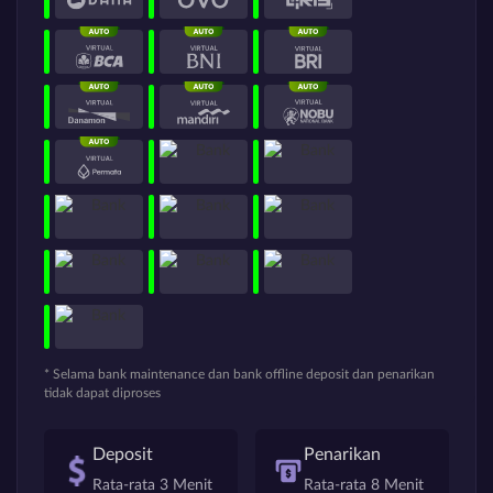
* Selama bank maintenance dan bank offline deposit dan penarikan
tidak dapat diproses
Deposit
Penarikan
Rata-rata 3 Menit
Rata-rata 8 Menit