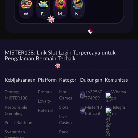
WD Gold Blast Fishing
Fruit Blast
Mine Pop
Nexus Golden Tyrant
MISTER138: Link Slot Login Terpercaya untuk
Pengalaman Bermain Terbaik
Kebijaksanaan
Platform
Kategori
Dukungan
Komunitas
Tentang
Promosi
Hot
+639560
Whatsa
MISTER138
Games
774989
pp
Loyalty
Responsible
Slots
Mister13
Telegra
Referral
Gambling
8official
m
Live
Pusat Bantuan
Casino
Syarat dan
Race