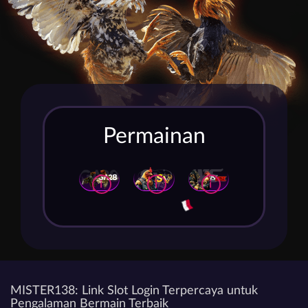
Permainan
i
i
i
MISTER138: Link Slot Login Terpercaya untuk
Pengalaman Bermain Terbaik