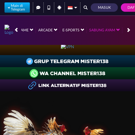
Main di
MASUK
DAF
Telegram
PROM
CRASH GAME
ARCADE
E-SPORTS
SABUNG AYAM