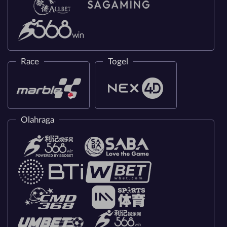
Race
Togel
Olahraga