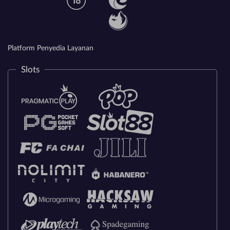
Platform Penyedia Layanan
Slots