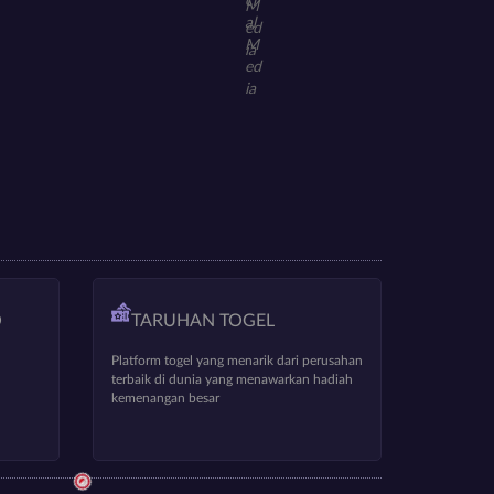
O
TARUHAN TOGEL
Platform togel yang menarik dari perusahan
terbaik di dunia yang menawarkan hadiah
kemenangan besar