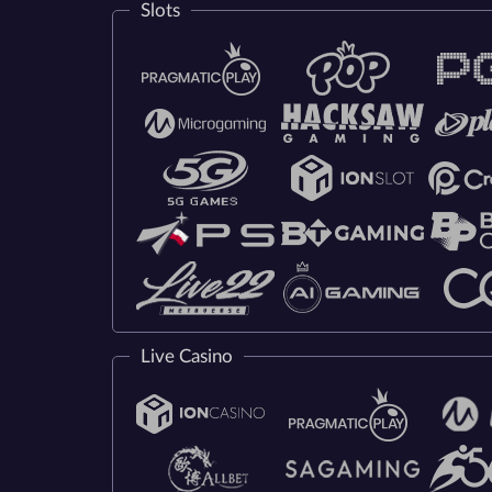
Slots
Live Casino