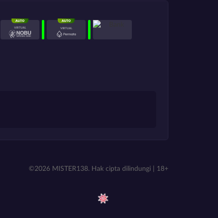
©2026 MISTER138. Hak cipta dilindungi | 18+