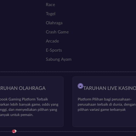
Race
Togel
Olahraga
Crash Game
Arcade
E-Sports
Sabung Ayam
ARUHAN OLAHRAGA
TARUHAN LIVE KASIN
book Gaming Platform Terbaik
Platform Pilihan bagi perusahaan-
rkan lebih banyak game, odds yang
perusahaan terbaik di dunia, dengan
tinggi, dan menyediakan pilihan yang
pilihan variasi game terbanyak
banyak untuk pemain.