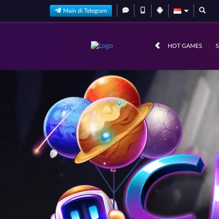
Main di Telegram
HOT GAMES