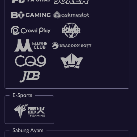
E-Sports
Sabung Ayam