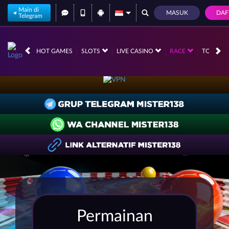
Main di
MASUK
DAF
Telegram
HOT GAMES
SLOTS
LIVE CASINO
RACE
TOGEL
Permainan