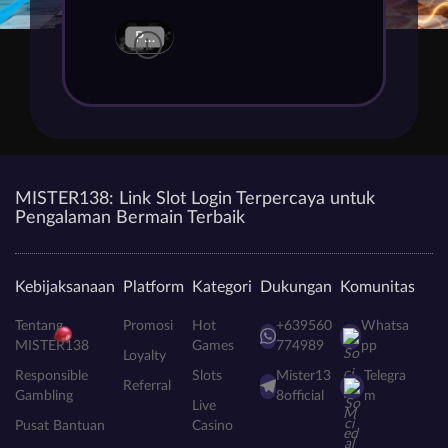
i
MISTER138: Link Slot Login Terpercaya untuk
Pengalaman Bermain Terbaik
Kebijaksanaan
Platform
Kategori
Dukungan
Komunitas
Tentang
Promosi
Hot
+639560
Whatsa
MISTER138
Games
774989
pp
Loyalty
Responsible
Slots
Mister13
Telegra
Referral
Gambling
8official
m
Live
Pusat Bantuan
Casino