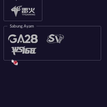
Sabung Ayam