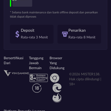
* Selama bank maintenance dan bank offline deposit dan penarikan
tidak dapat diproses
Deposit
Penarikan
Rata-rata 3 Menit
Rata-rata 8 Menit
Bersertifikasi
Tanggung
Browser
Dari
Jawab
Yang
Bermain
Didukung
©2026 MISTER138.
Hak cipta dilindungi |
18+