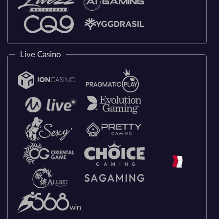
Live Casino