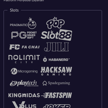
Platform Penyedia Layanan
Slots