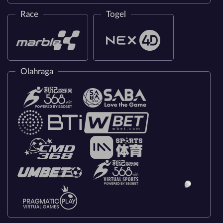
Race
Togel
Olahraga