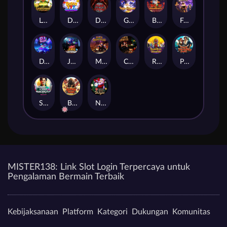
Leprechaun’s Fortune
Disco 777 Hold and Win
Dark Ritual
Genie Mystery
Boom of Prosperity
Fantastic Beast
DJ Fever
Jewel Mastermind
Mace of Hercules
Cookie Hunter
Ramakien Blessing
Pirate Treasure Hunt
Squid Game 2: Mukunghwa
Buffalo Rush HIGHROLLER
Nexus Gift Delight
MISTER138: Link Slot Login Terpercaya untuk
Pengalaman Bermain Terbaik
Kebijaksanaan
Platform
Kategori
Dukungan
Komunitas