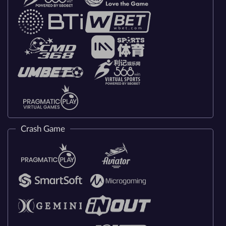
Crash Game