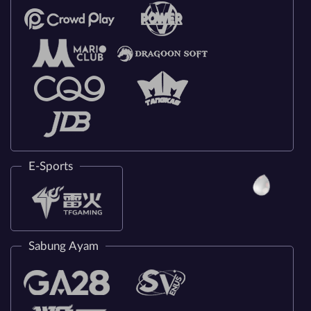
E-Sports
Sabung Ayam