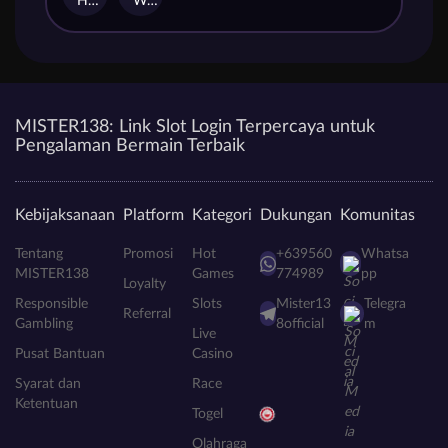
Holy Knight
Wolf Begins
MISTER138: Link Slot Login Terpercaya untuk
Pengalaman Bermain Terbaik
Kebijaksanaan
Platform
Kategori
Dukungan
Komunitas
Tentang
Promosi
Hot
+639560
Whatsa
MISTER138
Games
774989
pp
Loyalty
Responsible
Slots
Mister13
Telegra
Referral
Gambling
8official
m
Live
Pusat Bantuan
Casino
Syarat dan
Race
Ketentuan
Togel
Olahraga