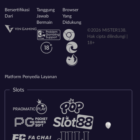
Bersertifikasi
Tanggung
Browser
Dari
Jawab
Yang
Bermain
Didukung
©2026 MISTER138.
Hak cipta dilindungi |
18+
Platform Penyedia Layanan
Slots