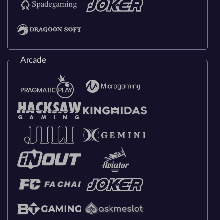
Arcade