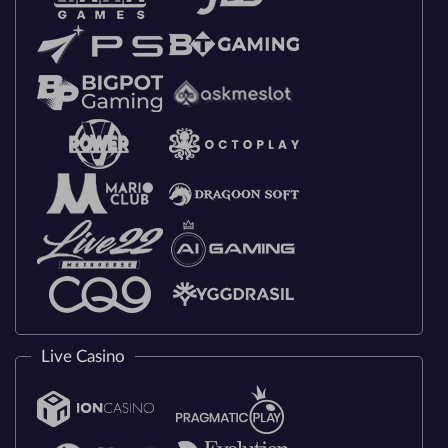
Live Casino