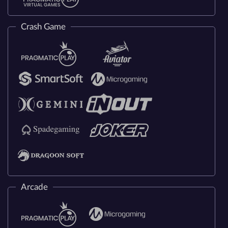
Crash Game
Arcade