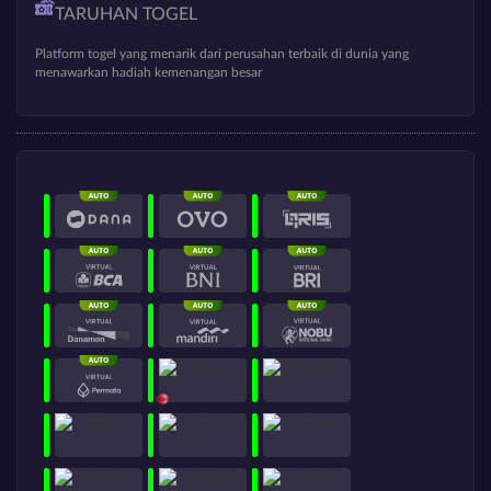
TARUHAN TOGEL
Platform togel yang menarik dari perusahan terbaik di dunia yang
menawarkan hadiah kemenangan besar