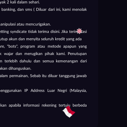
k 2 kali dalam sehari.
banking, dan sms ( Diluar dari ini, kami menolak
nipulasi atau mencurigakan.
ing syndicate tidak terima disini. Jika terindikasi
utup akun dan menyita seluruh kredit yang ada
are, "bots", program atau metode apapun yang
dak wajar dan merugikan pihak kami. Penutupan
an terlebih dahulu dan semua kemenangan dari
 akan dihanguskan.
alam permainan, Sebab itu diluar tanggung jawab
enggunakan IP Address Luar Negri (Malaysia,
kan apabila informasi rekening tertuju berbeda