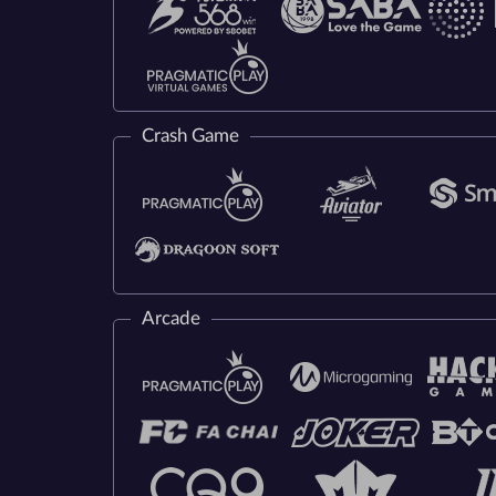
Crash Game
Arcade