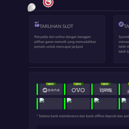
TARUHAN SLOT
T
Penyedia slot online dengan beragam
Sports
pilihan game menarik yang memudahkan
menawa
pemain untuk mencapai jackpot
lebih 
lebih 
* Selama bank maintenance dan bank offline deposit dan pen