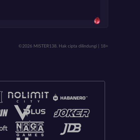
©2026 MISTER138. Hak cipta dilindungi | 18+