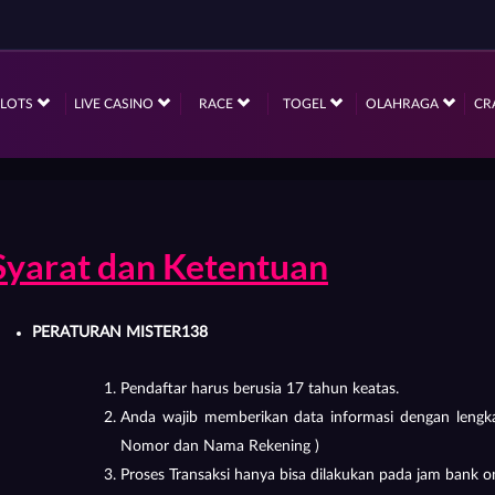
SLOTS
LIVE CASINO
RACE
TOGEL
OLAHRAGA
CR
Syarat dan Ketentuan
PERATURAN MISTER138
Pendaftar harus berusia 17 tahun keatas.
Anda wajib memberikan data informasi dengan lengka
Nomor dan Nama Rekening )
Proses Transaksi hanya bisa dilakukan pada jam bank on