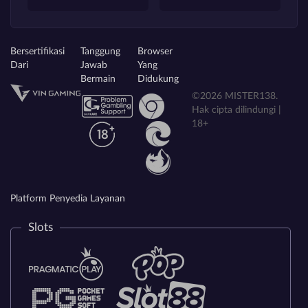
Bersertifikasi
Tanggung
Browser
Dari
Jawab
Yang
Bermain
Didukung
©2026 MISTER138.
Hak cipta dilindungi |
18+
Platform Penyedia Layanan
Slots