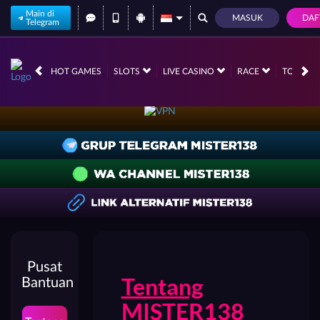
Main di
MASUK
DAF
Telegram
HOT GAMES
SLOTS
LIVE CASINO
RACE
TOGEL
Pusat
Tentang
Bantuan
MISTER138