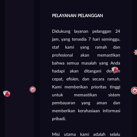
PELAYANAN PELANGGAN
Didukung layanan pelanggan 24
jam, yang tersedia 7 hari seminggu,
staf kami yang ramah dan
profesional akan memastikan
bahwa semua masalah yang Anda
hadapi akan ditangani dengan
cepat, efisien, dan secara ramah.
Kami memberikan prioritas tinggi
untuk memastikan sistem
pembayaran yang aman dan
memberikan kerahasiaan informasi
pribadi.
Misi utama kami adalah selalu