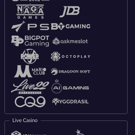
Live Casino