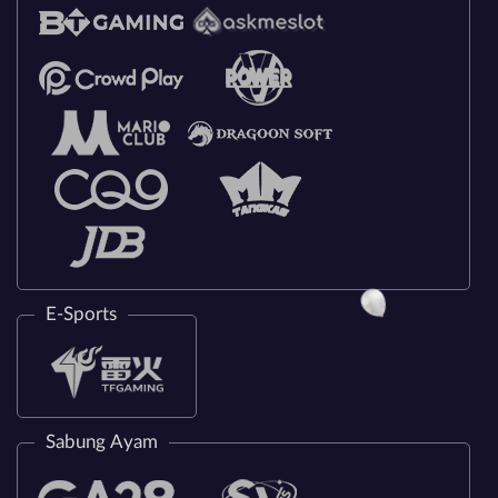
E-Sports
Sabung Ayam