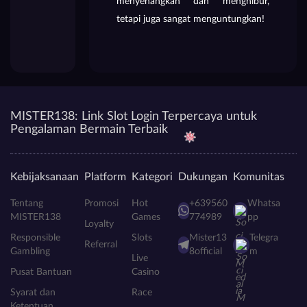
menyenangkan dan menghibur,
tetapi juga sangat menguntungkan!
MISTER138: Link Slot Login Terpercaya untuk
Pengalaman Bermain Terbaik
Kebijaksanaan
Platform
Kategori
Dukungan
Komunitas
Tentang
Promosi
Hot
+639560
Whatsa
MISTER138
Games
774989
pp
Loyalty
Responsible
Slots
Mister13
Telegra
Referral
Gambling
8official
m
Live
Pusat Bantuan
Casino
Syarat dan
Race
Ketentuan