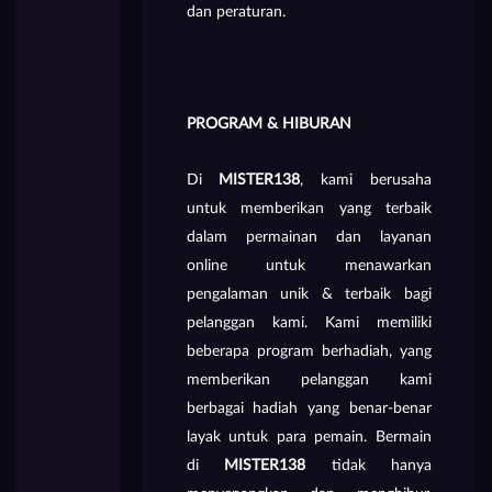
dan peraturan.
PROGRAM & HIBURAN
Di
MISTER138
, kami berusaha
untuk memberikan yang terbaik
dalam permainan dan layanan
online untuk menawarkan
pengalaman unik & terbaik bagi
pelanggan kami. Kami memiliki
beberapa program berhadiah, yang
memberikan pelanggan kami
berbagai hadiah yang benar-benar
layak untuk para pemain. Bermain
di
MISTER138
tidak hanya